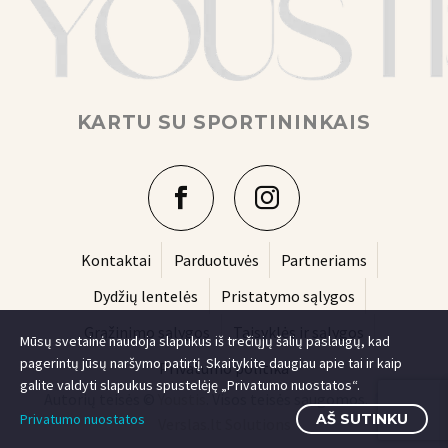
KARTU SU SPORTININKAIS
Kontaktai
Parduotuvės
Partneriams
Dydžių lentelės
Pristatymo sąlygos
Grąžinimo sąlygos
Taisyklės ir sąlygos
Mūsų svetainė naudoja slapukus iš trečiųjų šalių paslaugų, kad
pagerintų jūsų naršymo patirtį. Skaitykite daugiau apie tai ir kaip
Privatumo politika
galite valdyti slapukus spustelėję „Privatumo nuostatos“.
Autorių teisės ©
Youstis
. Visos teisės saugomos.
e-
Privatumo nuostatos
AŠ SUTINKU
Verslas.lt Solutions