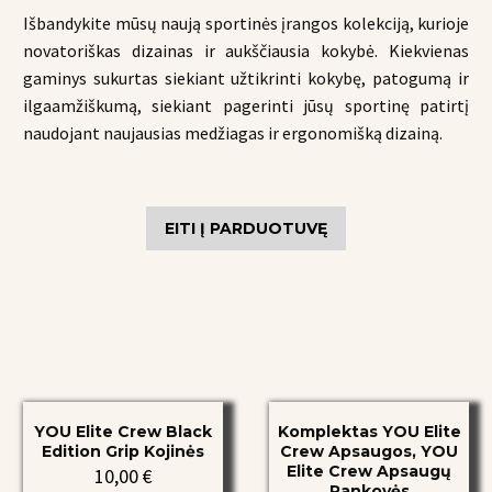
Išbandykite mūsų naują sportinės įrangos kolekciją, kurioje
novatoriškas dizainas ir aukščiausia kokybė. Kiekvienas
gaminys sukurtas siekiant užtikrinti kokybę, patogumą ir
ilgaamžiškumą, siekiant pagerinti jūsų sportinę patirtį
naudojant naujausias medžiagas ir ergonomišką dizainą.
EITI Į PARDUOTUVĘ
YOU
Komplektas
YOU Elite Crew Black
Komplektas YOU Elite
Elite
YOU
Edition Grip Kojinės
Crew Apsaugos, YOU
Crew
Elite
Elite Crew Apsaugų
10,00
€
Rankovės