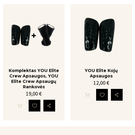
Komplektas
YOU
YOU
Elite
Elite
Kojų
Crew
Apsaugos
Apsaugos,
YOU
Elite
Crew
Komplektas YOU Elite
YOU Elite Kojų
Apsaugų
Crew Apsaugos, YOU
Apsaugos
Rankovės
Elite Crew Apsaugų
12,00
€
Rankovės
19,00
€