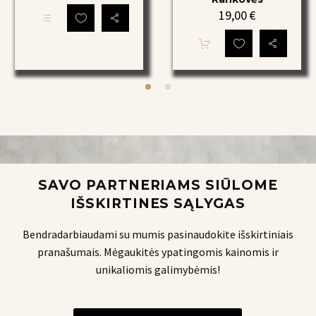
Black
Crew
19,00
€
Edition
Apsaugos,
Šis
Grip
YOU
produktas
Kojinės
Elite
turi
keletą
Crew
variantų.
Apsaugų
Parinktis
galima
Rankovės
pasirinkti
produkto
puslapyje
SAVO PARTNERIAMS SIŪLOME
IŠSKIRTINES SĄLYGAS
Bendradarbiaudami su mumis pasinaudokite išskirtiniais
pranašumais. Mėgaukitės ypatingomis kainomis ir
unikaliomis galimybėmis!