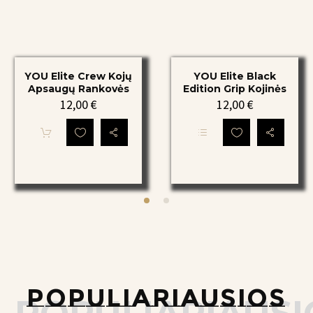
YOU
YOU
YOU Elite Crew Kojų
YOU Elite Black
Elite
Elite
Apsaugų Rankovės
Edition Grip Kojinės
Crew
Black
12,00
€
12,00
€
Kojų
Edition
Apsaugų
Grip
Šis
Rankovės
Kojinės
produktas
turi
keletą
variantų.
Parinktis
galima
pasirinkti
produkto
puslapyje
POPULIARIAUSIOS