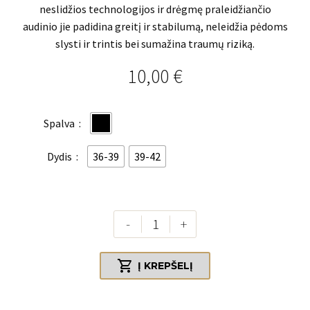
neslidžios technologijos ir drėgmę praleidžiančio
audinio jie padidina greitį ir stabilumą, neleidžia pėdoms
slysti ir trintis bei sumažina traumų riziką.
10,00
€
Spalva
36-39
39-42
Dydis
produkto
-
+
kiekis:
YOU

Į KREPŠELĮ
Elite
Crew
Black