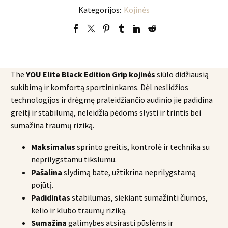
Edition
Kategorijos:
Kojinės
Grip
Socks
The
YOU Elite Black Edition Grip kojinės
siūlo didžiausią
sukibimą ir komfortą sportininkams. Dėl neslidžios
technologijos ir drėgmę praleidžiančio audinio jie padidina
greitį ir stabilumą, neleidžia pėdoms slysti ir trintis bei
sumažina traumų riziką.
Maksimalus
sprinto greitis, kontrolė ir technika su
neprilygstamu tikslumu.
Pašalina
slydimą bate, užtikrina neprilygstamą
pojūtį.
Padidintas
stabilumas, siekiant sumažinti čiurnos,
kelio ir klubo traumų riziką.
Sumažina
galimybes atsirasti pūslėms ir